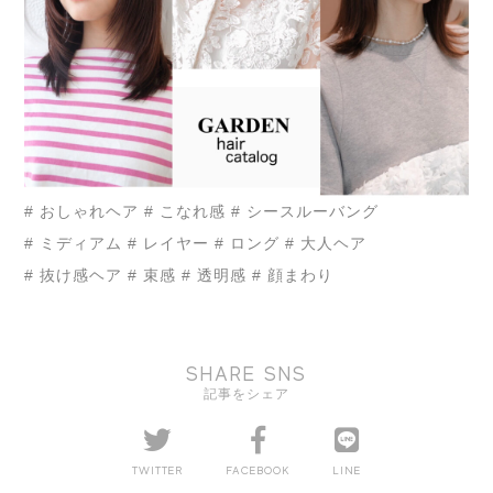
# おしゃれヘア
# こなれ感
# シースルーバング
# ミディアム
# レイヤー
# ロング
# 大人ヘア
# 抜け感ヘア
# 束感
# 透明感
# 顔まわり
SHARE SNS
記事をシェア
TWITTER
FACEBOOK
LINE