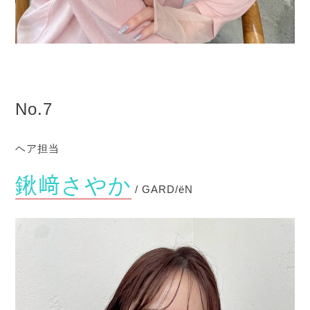
No.7
ヘア担当
鍬﨑さやか
/ GARD/ëN