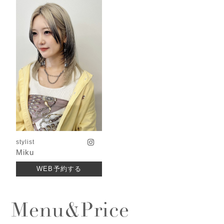
stylist
Miku
WEB予約する
Menu&price