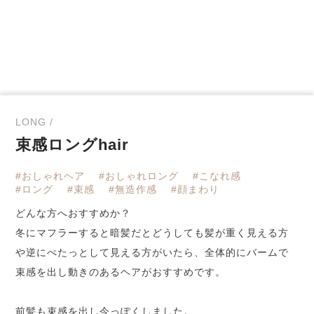
LONG /
束感ロングhair
#おしゃれヘア
#おしゃれロング
#こなれ感
#ロング
#束感
#無造作感
#顔まわり
どんな方へおすすめか？
冬にマフラーすると暗髪だとどうしても髪が重く見える方
や逆にぺたっとして見える方がいたら、全体的にバームで
束感を出し動きのあるヘアがおすすめです。
前髪も束感を出し今っぽくしました。