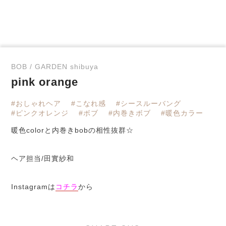
BOB / GARDEN shibuya
pink orange
#おしゃれヘア
#こなれ感
#シースルーバング
#ピンクオレンジ
#ボブ
#内巻きボブ
#暖色カラー
暖色colorと内巻きbobの相性抜群☆
ヘア担当/田實紗和
Instagramは
コチラ
から