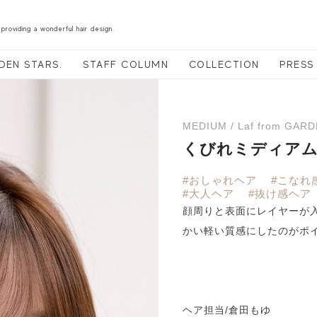
 providing a wonderful hair design.
DEN STARS.
STAFF COLUMN
COLLECTION
PRESS
MEDIUM / Laf from GAR
くびれミディア
#おしゃれヘア
#こなれ
#大人ヘア
#抜け感ヘア
顔周りと表面にレイヤーが
かい軽い質感にしたのがポ
ヘア担当/倉田もゆ