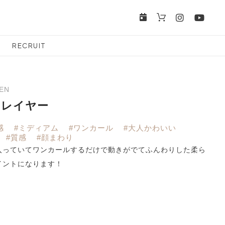
RECRUIT
DEN
ムレイヤー
感
#ミディアム
#ワンカール
#大人かわいい
#質感
#顔まわり
入っていてワンカールするだけで動きがでてふんわりした柔ら
イントになります！