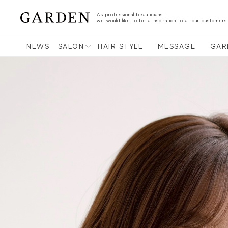
As professional beauticians,
we would like to be a inspiration to all our customers
NEWS
SALON
HAIR STYLE
MESSAGE
GAR