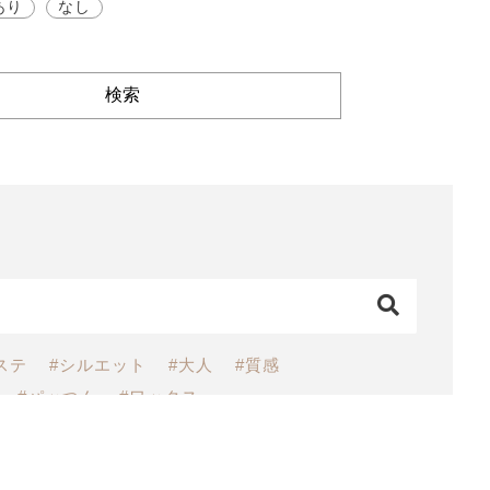
あり
なし
検索
ステ
#シルエット
#大人
#質感
#パッつん
#ワックス