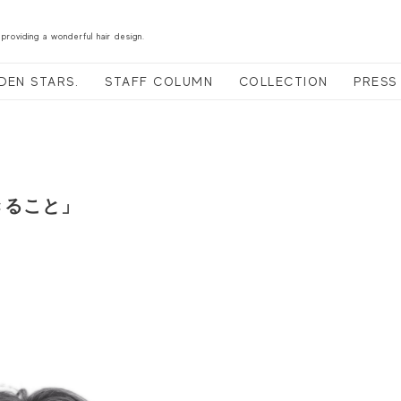
 providing a wonderful hair design.
DEN STARS.
STAFF COLUMN
COLLECTION
PRESS
きること」