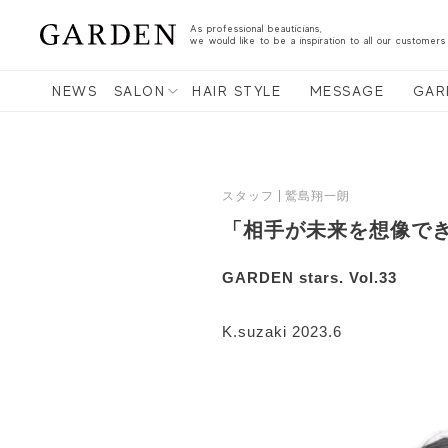
As professional beauticians,
we would like to be a inspiration to all our customers
NEWS
SALON
HAIR STYLE
MESSAGE
GAR
スタッフ
鷲島翔一朗
「相手が未来を想像で
GARDEN stars. Vol.33
K.suzaki 2023.6